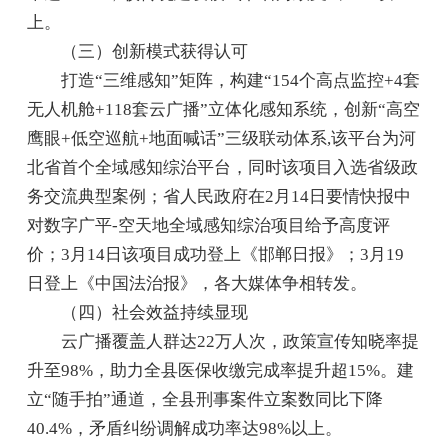
上。
（三）创新模式获得认可
打造“三维感知”矩阵，构建“154个高点监控+4套
无人机舱+118套云广播”立体化感知系统，创新“高空
鹰眼+低空巡航+地面喊话”三级联动体系,该平台为河
北省首个全域感知综治平台，同时该项目入选省级政
务交流典型案例；省人民政府在2月14日要情快报中
对数字广平-空天地全域感知综治项目给予高度评
价；3月14日该项目成功登上《邯郸日报》；3月19
日登上《中国法治报》，各大媒体争相转发。
（四）社会效益持续显现
云广播覆盖人群达22万人次，政策宣传知晓率提
升至98%，助力全县医保收缴完成率提升超15%。建
立“随手拍”通道，全县刑事案件立案数同比下降
40.4%，矛盾纠纷调解成功率达98%以上。