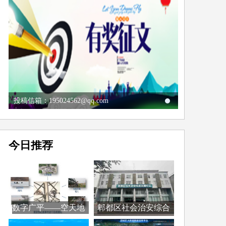
投稿信箱：195024562@qq.com
今日推荐
数字广平——空天地
郫都区社会治安综合
全...
治...