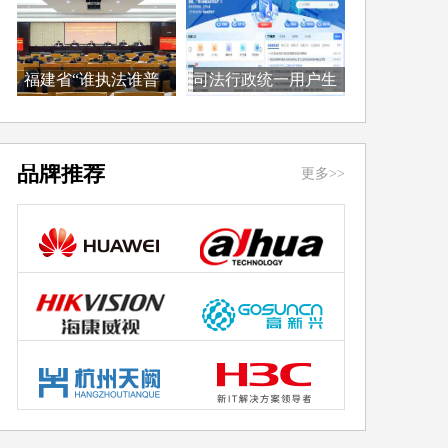
福建省“谁执法谁普
司法行政统一用户生
法...
态...
品牌推荐
更多>>