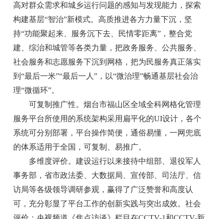
高对群众需求和城乡运行问题的感知与发现能力，探索
构建基层“智治”新模式。高质推进各方力量下沉，坚
持“功能聚起来、服务沉下去、民情零距离”，整合党
建、综治和城管等各类力量，把政务服务、公共服务、
社会服务和志愿服务下沉到网格，把为民服务真正落实
到“最后一米”“最后一人”，以“微治理”畅通基层社会治
理“微循环”。
可复制推广性。烟台市福山区全域全科网格化管理
服务平台所使用的系统架构采用扁平化的UI设计，各个
系统可分别部署，平台操作简便，通俗易懂，一网兜底
的体系适用于全国，可复制、易推广。
多维度评价。建设运行以来接待中组部、退役军人
事务部，省市政法委、大数据局、宣传部、司法厅、信
访局等各级领导调研参观，赢得了广泛赞誉和高度认
可，充分彰显了平台工作的创新实践与突出成效。社会
评价：央视频道《焦点访谈》栏目在CCTV-1和CCTV-新