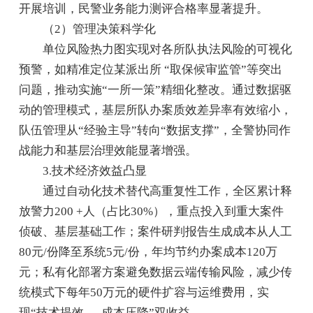
开展培训，民警业务能力测评合格率显著提升。
（2）管理决策科学化
单位风险热力图实现对各所队执法风险的可视化
预警，如精准定位某派出所 “取保候审监管”等突出
问题，推动实施“一所一策”精细化整改。通过数据驱
动的管理模式，基层所队办案质效差异率有效缩小，
队伍管理从“经验主导”转向“数据支撑”，全警协同作
战能力和基层治理效能显著增强。
3.技术经济效益凸显
通过自动化技术替代高重复性工作，全区累计释
放警力200 +人（占比30%），重点投入到重大案件
侦破、基层基础工作；案件研判报告生成成本从人工
80元/份降至系统5元/份，年均节约办案成本120万
元；私有化部署方案避免数据云端传输风险，减少传
统模式下每年50万元的硬件扩容与运维费用，实
现“技术提效 — 成本压降”双收益。