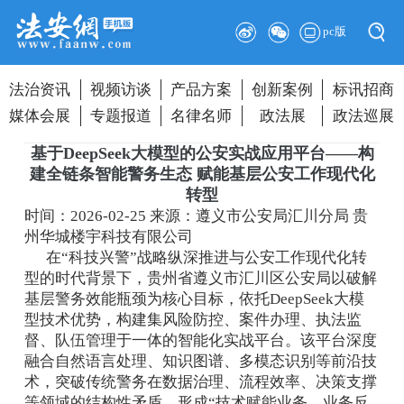
pc版
法治资讯
视频访谈
产品方案
创新案例
标讯招商
媒体会展
专题报道
名律名师
政法展
政法巡展
基于DeepSeek大模型的公安实战应用平台——构
建全链条智能警务生态 赋能基层公安工作现代化
转型
时间：2026-02-25
来源：遵义市公安局汇川分局 贵
州华城楼宇科技有限公司
在“科技兴警”战略纵深推进与公安工作现代化转
型的时代背景下，贵州省遵义市汇川区公安局以破解
基层警务效能瓶颈为核心目标，依托DeepSeek大模
型技术优势，构建集风险防控、案件办理、执法监
督、队伍管理于一体的智能化实战平台。该平台深度
融合自然语言处理、知识图谱、多模态识别等前沿技
术，突破传统警务在数据治理、流程效率、决策支撑
等领域的结构性矛盾，形成“技术赋能业务、业务反