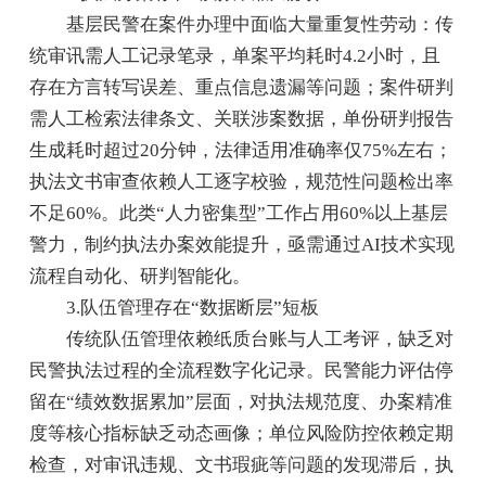
基层民警在案件办理中面临大量重复性劳动：传
统审讯需人工记录笔录，单案平均耗时4.2小时，且
存在方言转写误差、重点信息遗漏等问题；案件研判
需人工检索法律条文、关联涉案数据，单份研判报告
生成耗时超过20分钟，法律适用准确率仅75%左右；
执法文书审查依赖人工逐字校验，规范性问题检出率
不足60%。此类“人力密集型”工作占用60%以上基层
警力，制约执法办案效能提升，亟需通过AI技术实现
流程自动化、研判智能化。
3.队伍管理存在“数据断层”短板
传统队伍管理依赖纸质台账与人工考评，缺乏对
民警执法过程的全流程数字化记录。民警能力评估停
留在“绩效数据累加”层面，对执法规范度、办案精准
度等核心指标缺乏动态画像；单位风险防控依赖定期
检查，对审讯违规、文书瑕疵等问题的发现滞后，执