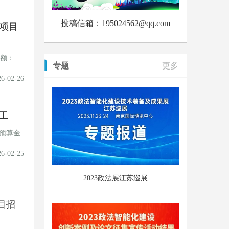
投稿信箱：195024562@qq.com
设项目
金额：
专题
更多
26-02-26
亮工
，预算金
26-02-25
2023政法展江苏巡展
目招