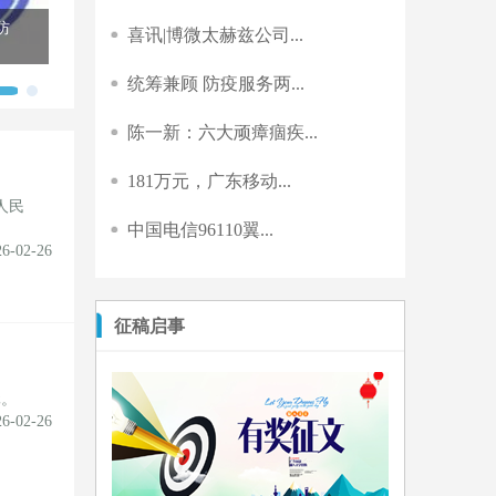
江苏省宝应县公安
1693万元，华宇信息中标桂林市中级
喜讯|博微太赫兹公司...
统筹兼顾 防疫服务两...
陈一新：六大顽瘴痼疾...
181万元，广东移动...
人民
中国电信96110翼...
26-02-26
征稿启事
元。
26-02-26