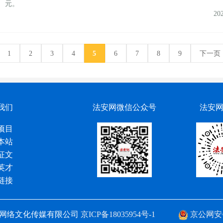
元。
20
1
2
3
4
5
6
7
8
9
下一页
我们
法安网微信公众号
法安
项目
本站
征文
英才
链接
网络文化传媒有限公司
京ICP备18035954号-1
京公网安备 