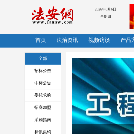
2026年8月6日
星期四
首页
法治资讯
视频访谈
产品
全部
招标公告
中标公告
778万元，广西灵川县“雪亮工
委托求购
程”项目招...
招商加盟
采购指南
标讯集锦