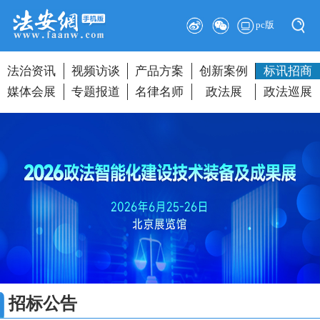
pc版
法治资讯
视频访谈
产品方案
创新案例
标讯招商
媒体会展
专题报道
名律名师
政法展
政法巡展
招标公告