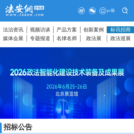
pc版
法治资讯
视频访谈
产品方案
创新案例
标讯招商
媒体会展
专题报道
名律名师
政法展
政法巡展
招标公告