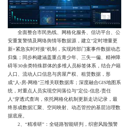
全面整合市民热线、网格化服务、信访平台、公
安重复警情及网络舆情等数据源，建立"定时增量更
新+紧急实时对接"机制，实现跨部门案事件数据动态
归集；同步构建涵盖重点青少年、三失一偏、精神障
碍等30余类特殊群体的多维人员标签体系，结合户籍
人口、流动人口信息与房屋产权、租赁数据，形
成"人-房-网格"三维关联数据库；深度融合GIS地图系
统，对重点人员实现空间落位与"定位-信息-责任
人"穿透式查询，依托网格化机制更新走访记录，最
终形成数据汇聚、空间映射、动态管控的基层治理数
据底座。
2、“精准研”：全链路智能研判，织密风险预警