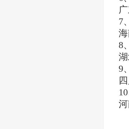
广
7
海
8
湖
9
四
1
河