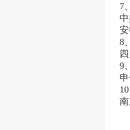
7
中
安
8
四
9
申
1
南