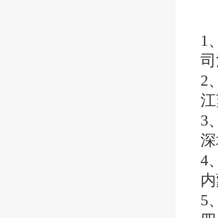
1
司
2
江
3
深
4
内
5