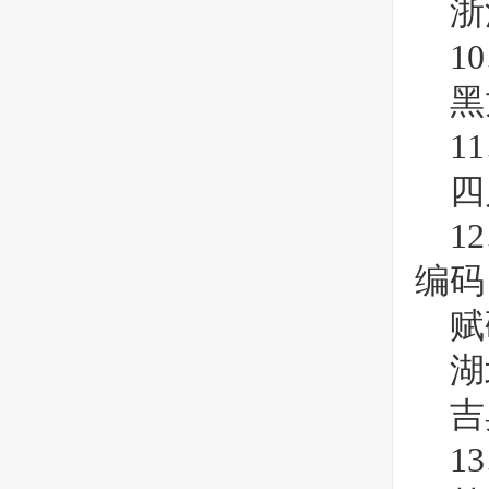
浙
1
黑
1
四
1
编码
赋
湖
吉
1