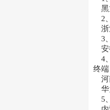
黑
2
浙
3
安
4
终端
河
华
5
内