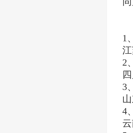
同
1
江
2
四
3
山
4
云