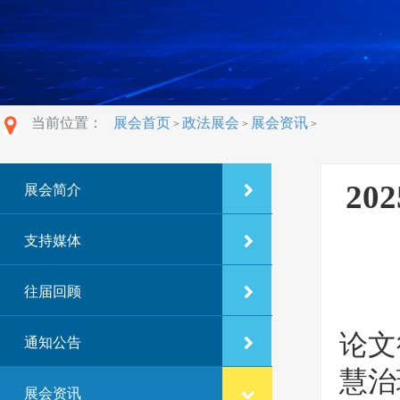
当前位置：
展会首页
政法展会
展会资讯
>
>
>
2
展会简介
支持媒体
往届回顾
由
论文
通知公告
慧治
展会资讯