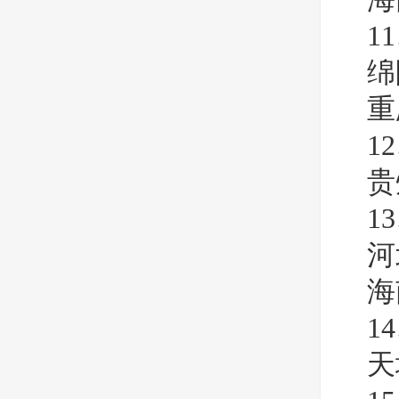
1
绵
重
1
贵
1
河
海
1
天