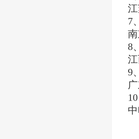
江
7
南
8
江
9
广
1
中