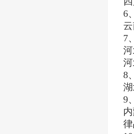
四
6
云
7
河
河
8
湖
9
内
律