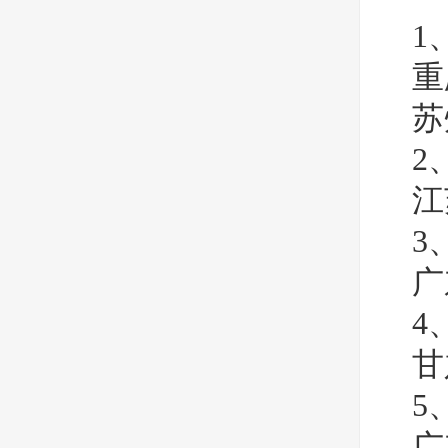
1
重
苏
2
江
3
广
4
甘
5
广