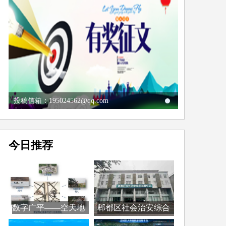
投稿信箱：195024562@qq.com
今日推荐
数字广平——空天地
郫都区社会治安综合
全...
治...