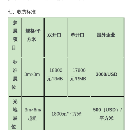
七、收费标准
参
展
规格/平
双开口
单开口
国外企业
项
方米
目
标
准
18800
17800
3m×3m
3000/USD
展
元/RMB
元/RMB
位
光
地
3m×6m/
500（USD）/
1800元/平方米
展
起租
平方米
位