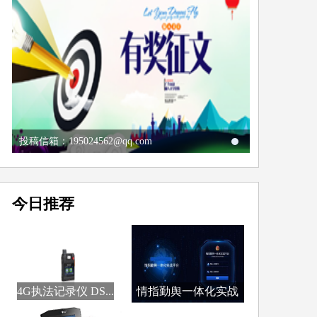
投稿信箱：195024562@qq.com
今日推荐
4G执法记录仪 DS...
情指勤舆一体化实战
平...