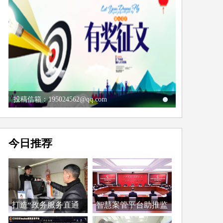
投稿信箱：195024562@qq.com
今日推荐
打造“政务服务直通
智慧案管平台助推监
车...
督...