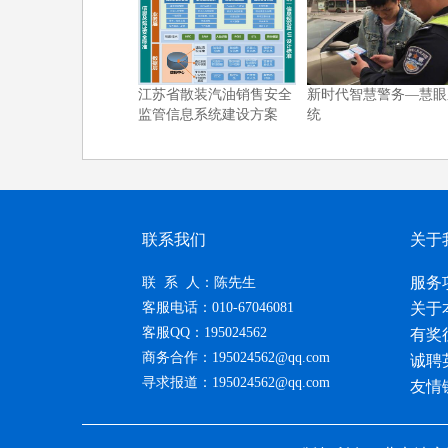
江苏省散装汽油销售安全
新时代智慧警务—慧眼
监管信息系统建设方案
统
联系我们
关于
服务
联 系 人：陈先生
客服电话：010-67046081
关于
客服QQ：195024562
有奖
商务合作：195024562@qq.com
诚聘
寻求报道：195024562@qq.com
友情