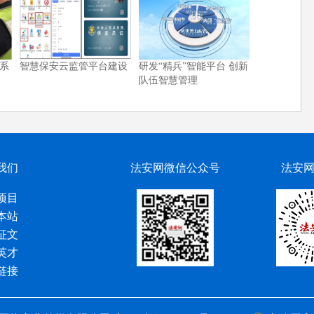
系
智慧保安云监管平台建设
研发“精兵”智能平台 创新
队伍智慧管理
我们
法安网微信公众号
法安
项目
本站
征文
英才
链接