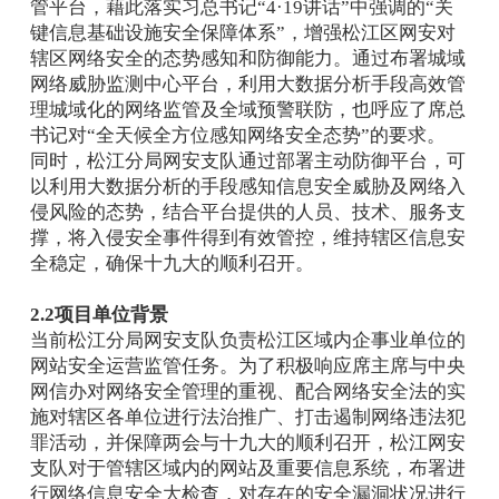
管平台，藉此落实习总书记“4·19讲话”中强调的“关
键信息基础设施安全保障体系”，增强松江区网安对
辖区网络安全的态势感知和防御能力。通过布署城域
网络威胁监测中心平台，利用大数据分析手段高效管
理城域化的网络监管及全域预警联防，也呼应了席总
书记对“全天候全方位感知网络安全态势”的要求。
同时，松江分局网安支队通过部署主动防御平台，可
以利用大数据分析的手段感知信息安全威胁及网络入
侵风险的态势，结合平台提供的人员、技术、服务支
撑，将入侵安全事件得到有效管控，维持辖区信息安
全稳定，确保十九大的顺利召开。
2.2项目单位背景
当前松江分局网安支队负责松江区域内企事业单位的
网站安全运营监管任务。为了积极响应席主席与中央
网信办对网络安全管理的重视、配合网络安全法的实
施对辖区各单位进行法治推广、打击遏制网络违法犯
罪活动，并保障两会与十九大的顺利召开，松江网安
支队对于管辖区域内的网站及重要信息系统，布署进
行网络信息安全大检查，对存在的安全漏洞状况进行