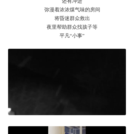
还有冲进
弥漫着浓浓煤气味的房间
将昏迷群众救出
夜里帮助群众找孩子等
平凡“小事”