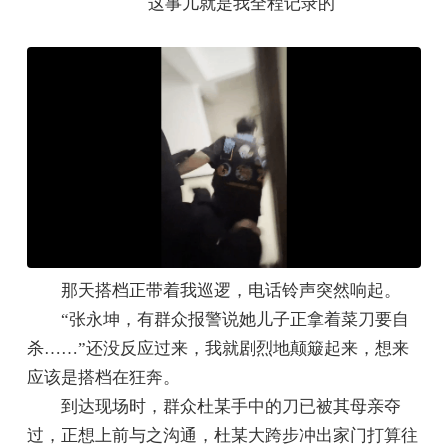
这事儿就是我全程记录的
那天搭档正带着我巡逻，电话铃声突然响起。
“张永坤，有群众报警说她儿子正拿着菜刀要自
杀……”还没反应过来，我就剧烈地颠簸起来，想来
应该是搭档在狂奔。
到达现场时，群众杜某手中的刀已被其母亲夺
过，正想上前与之沟通，杜某大跨步冲出家门打算往