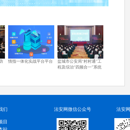
防
情指一体化实战平台平台
盐城市公安局“村村通”工
程及综治“四频合一”系统
我们
法安网微信公众号
法安
项目
本站