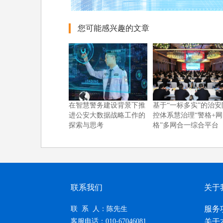
您可能感兴趣的文章
在智慧警务建设背景下推
基于“一标多实”的治安
进公安大数据战略工作的
控体系慧治理“警格+网
探索与思考
格”多网合一综合平台
联系我们
关于
服务
联 系 人：陈先生
客服电话：010-67046081
关于