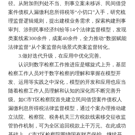
径。从附加刑判处不当、刑事立案未移诉、民间借贷
案件债权人漏缴利息所得税等“小切口”入手，研究梳
理监督逻辑规则，提出建模业务需求，探索构建刑事
审判、涉刑民事经济纠纷等14个法律监督模型，发现
类案线索300余件，成案40余件，全力推动“数据赋能
法律监督”从个案监督向场景式类案监督转化。
3.做好迭代升级，在应用中优化完善。
认识到数字检察工作推进应是螺旋式上升，基层
检察工作人员对于数字检察的理解和掌握在模型开
发、运用等实践之中深化，模型的开发和应用也应当
随着检察工作人员理解和认知的深化而不断完善升
级。如C市T区检察院首先建立民间借贷案件债权人
漏缴利息所得税法律监督模型，通过个案办理推动建
立法院、检察院、税务机关三方税款线索移交征收监
管协作机制，可为全区追回税款上千万元。在此成功
基础上，C市T区检察院围绕国有财产保护，继续开