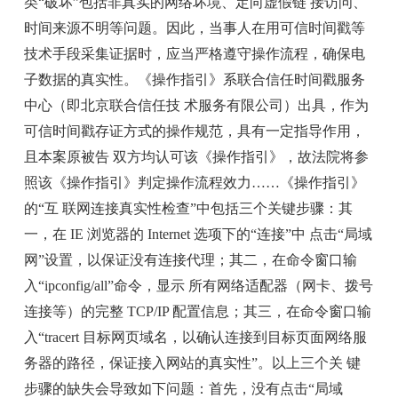
类“破坏”包括非真实的网络坏境、定向虚假链 接访问、
时间来源不明等问题。因此，当事人在用可信时间戳等
技术手段采集证据时，应当严格遵守操作流程，确保电
子数据的真实性。《操作指引》系联合信任时间戳服务
中心（即北京联合信任技 术服务有限公司）出具，作为
可信时间戳存证方式的操作规范，具有一定指导作用，
且本案原被告 双方均认可该《操作指引》，故法院将参
照该《操作指引》判定操作流程效力……《操作指引》
的“互 联网连接真实性检查”中包括三个关键步骤：其
一，在 IE 浏览器的 Internet 选项下的“连接”中 点击“局域
网”设置，以保证没有连接代理；其二，在命令窗口输
入“ipconfig/all”命令，显示 所有网络适配器（网卡、拨号
连接等）的完整 TCP/IP 配置信息；其三，在命令窗口输
入“tracert 目标网页域名，以确认连接到目标页面网络服
务器的路径，保证接入网站的真实性”。以上三个关 键
步骤的缺失会导致如下问题：首先，没有点击“局域