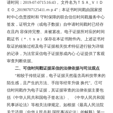
请时间：2019-07-0715:16:43， 文件名为ＴＳＡ_ＶＩＤ
ＥＯ_20190707125411.ｍｐ4”；本证书时间戳由国家授
时中心负责授时和 守时保障的联合信任时间戳服务中心
签发，证明文件（或电子数据）自申请时间戳时已经存
在且内 容保持完整、未被篡改。电子证据所对应的时间
戳证书（＊.ｔｓａ）保存在本证书附件内。上述证书对
取证的核验过程及电子证据相关技术特征进行较为详细
的记录，为法官采信电子证据形成内心 心证提供了客观
审查判断依据。
二、可信时间戳证据采信的法律依据与司法观点
“相较于传统证据，电子证据天然蕴含高科技带来的
陌生感，且产生的方法、手段等经常升级 换代”。①可
信时间戳作为电子证据，其证据审查的法律依据主要包
括《中华人民共和国电子签名法》、 《中华人民共和国
民事诉讼法》等相关法律规定。如根据《最高人民法院
关于适用〈中华人民共和 国民事诉讼法〉的解释》第一