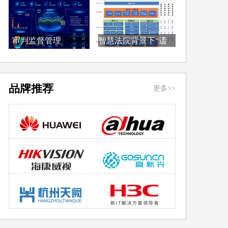
审判监督管理
智慧法院背景下“遗
（TMI...
产...
品牌推荐
更多>>