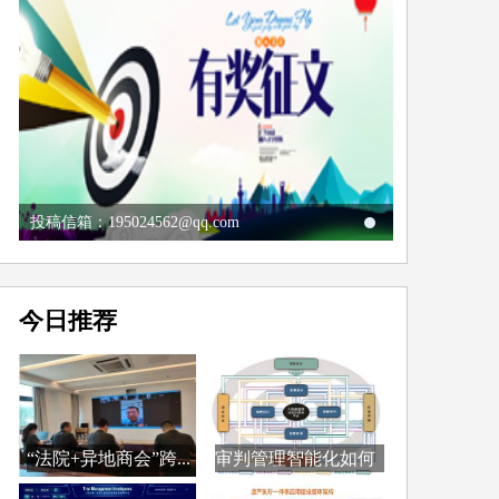
投稿信箱：195024562@qq.com
今日推荐
“法院+异地商会”跨...
审判管理智能化如何
融...