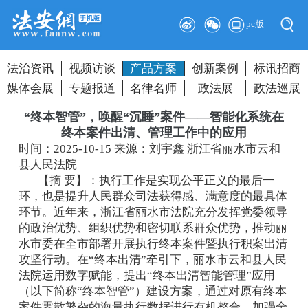
pc版
法治资讯
视频访谈
产品方案
创新案例
标讯招商
媒体会展
专题报道
名律名师
政法展
政法巡展
“终本智管”，唤醒“沉睡”案件——智能化系统在
终本案件出清、管理工作中的应用
时间：2025-10-15
来源：刘宇鑫 浙江省丽水市云和
县人民法院
【摘 要】：执行工作是实现公平正义的最后一
环，也是提升人民群众司法获得感、满意度的最具体
环节。近年来，浙江省丽水市法院充分发挥党委领导
的政治优势、组织优势和密切联系群众优势，推动丽
水市委在全市部署开展执行终本案件暨执行积案出清
攻坚行动。在“终本出清”牵引下，丽水市云和县人民
法院运用数字赋能，提出“终本出清智能管理”应用
（以下简称“终本智管”）建设方案，通过对原有终本
案件零散繁杂的海量执行数据进行有机整合，加强全