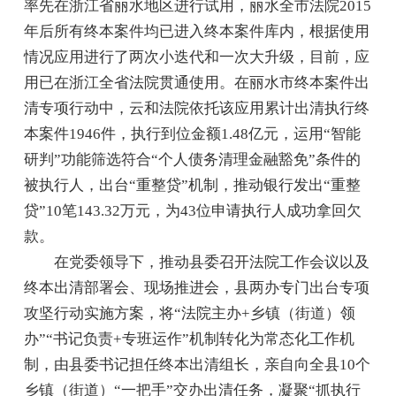
率先在浙江省丽水地区进行试用，丽水全市法院2015
年后所有终本案件均已进入终本案件库内，根据使用
情况应用进行了两次小迭代和一次大升级，目前，应
用已在浙江全省法院贯通使用。在丽水市终本案件出
清专项行动中，云和法院依托该应用累计出清执行终
本案件1946件，执行到位金额1.48亿元，运用“智能
研判”功能筛选符合“个人债务清理金融豁免”条件的
被执行人，出台“重整贷”机制，推动银行发出“重整
贷”10笔143.32万元，为43位申请执行人成功拿回欠
款。
在党委领导下，推动县委召开法院工作会议以及
终本出清部署会、现场推进会，县两办专门出台专项
攻坚行动实施方案，将“法院主办+乡镇（街道）领
办”“书记负责+专班运作”机制转化为常态化工作机
制，由县委书记担任终本出清组长，亲自向全县10个
乡镇（街道）“一把手”交办出清任务，凝聚“抓执行