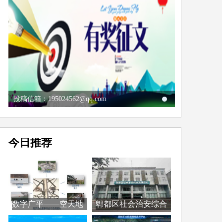
投稿信箱：195024562@qq.com
今日推荐
数字广平——空天地
郫都区社会治安综合
全...
治...