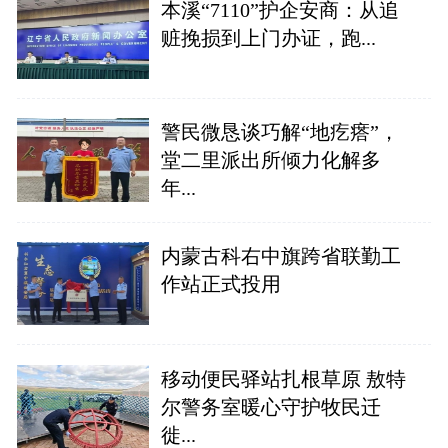
本溪“7110”护企安商：从追
赃挽损到上门办证，跑...
警民微恳谈巧解“地疙瘩”，
堂二里派出所倾力化解多
年...
内蒙古科右中旗跨省联勤工
作站正式投用
移动便民驿站扎根草原 敖特
尔警务室暖心守护牧民迁
徙...