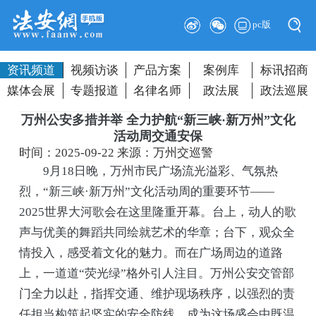
pc版
资讯频道
视频访谈
产品方案
案例库
标讯招商
媒体会展
专题报道
名律名师
政法展
政法巡展
万州公安多措并举 全力护航“新三峡·新万州”文化
活动周交通安保
时间：2025-09-22
来源：万州交巡警
9月18日晚，万州市民广场流光溢彩、气氛热
烈，“新三峡·新万州”文化活动周的重要环节——
2025世界大河歌会在这里隆重开幕。台上，动人的歌
声与优美的舞蹈共同绘就艺术的华章；台下，观众全
情投入，感受着文化的魅力。而在广场周边的道路
上，一道道“荧光绿”格外引人注目。万州公安交管部
门全力以赴，指挥交通、维护现场秩序，以强烈的责
任担当构筑起坚实的安全防线，成为这场盛会中既温