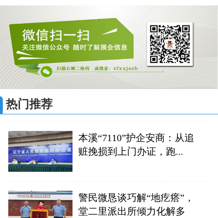
热门推荐
本溪“7110”护企安商：从追
赃挽损到上门办证，跑...
警民微恳谈巧解“地疙瘩”，
堂二里派出所倾力化解多