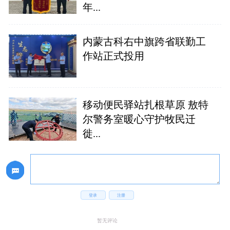
年...
内蒙古科右中旗跨省联勤工
作站正式投用
移动便民驿站扎根草原 敖特
尔警务室暖心守护牧民迁
徙...
登录
注册
暂无评论