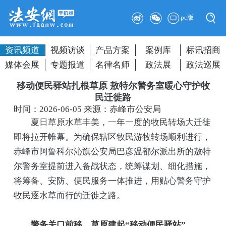
pc版
资讯频道
视频访谈
产品方案
案例库
标讯招商
媒体会展
专题报道
名律名师
政法展
政法巡展
移动便民驿站扎根草原 敖特尔警务室暖心守护牧
民迁徙路
时间：2026-06-05
来源：赤峰市公安局
夏日草原水草丰美，一年一度的牧民转场大迁徙
即将拉开帷幕。为确保辖区牧民游牧转场顺利进行，
赤峰市阿鲁科尔沁旗公安局巴彦温都尔派出所的敖特
尔警务室提前进入备战状态，统筹谋划、细化措施，
将筹备、安防、便民服务一体推进，用贴心警务守护
牧民逐水草而行的迁徙之路。
警务关口前移，草原建起“移动便民驿站”