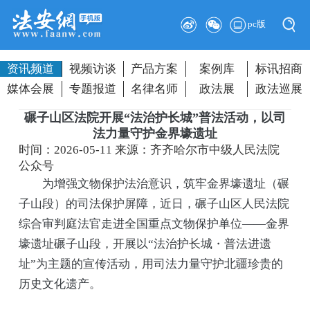
pc版
资讯频道
视频访谈
产品方案
案例库
标讯招商
媒体会展
专题报道
名律名师
政法展
政法巡展
碾子山区法院开展“法治护长城”普法活动，以司
法力量守护金界壕遗址
时间：2026-05-11
来源：齐齐哈尔市中级人民法院
公众号
为增强文物保护法治意识，筑牢金界壕遗址（碾
子山段）的司法保护屏障，近日，碾子山区人民法院
综合审判庭法官走进全国重点文物保护单位——金界
壕遗址碾子山段，开展以“法治护长城・普法进遗
址”为主题的宣传活动，用司法力量守护北疆珍贵的
历史文化遗产。