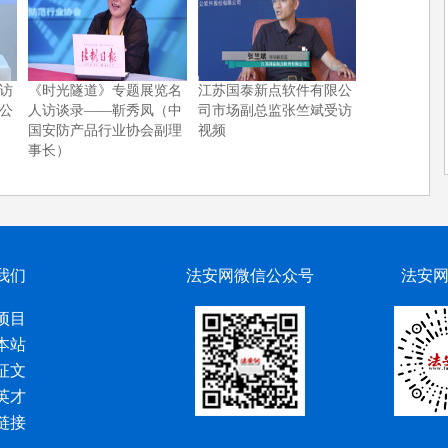
专访
《时光隧道》专题展览名
江苏国泰新点软件有限公
公
人访谈录——靳秀凤（中
司市场副总监张竺斌受访
国安防产品行业协会副理
视频
事长）
我们
法安网微信公众号
法安
项目
本站
征文
英才
链接