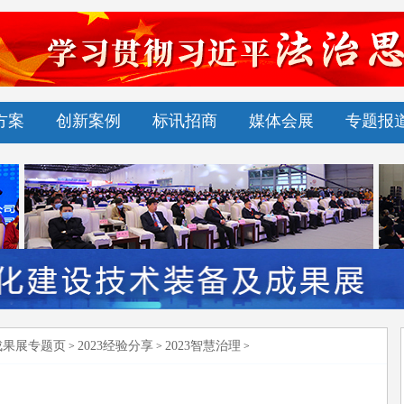
方案
创新案例
标讯招商
媒体会展
专题报
成果展专题页
2023经验分享
2023智慧治理
>
>
>