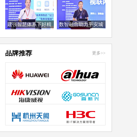
建强智慧体系下好精
数智融合助力平安城
准...
市...
品牌推荐
更多>>