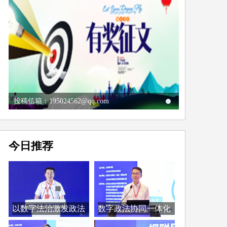
投稿信箱：195024562@qq.com
今日推荐
以数字法治激发政法
数字政法协同一体化
工...
取...