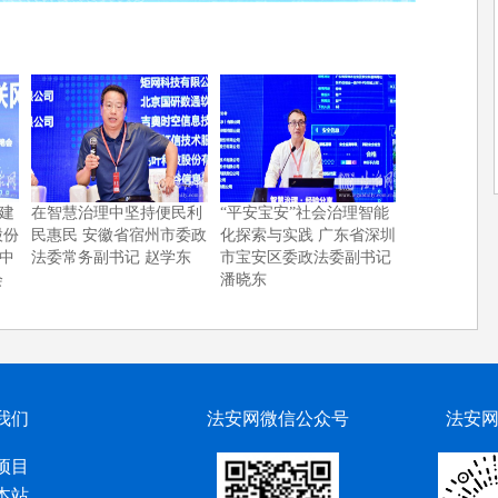
建
在智慧治理中坚持便民利
“平安宝安”社会治理智能
股份
民惠民 安徽省宿州市委政
化探索与实践 广东省深圳
中
法委常务副书记 赵学东
市宝安区委政法委副书记
会
潘晓东
我们
法安网微信公众号
法安
项目
本站