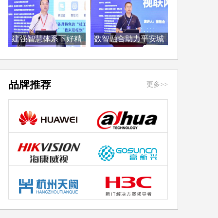
建强智慧体系下好精
数智融合助力平安城
准...
市...
品牌推荐
更多>>