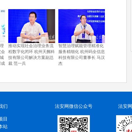
理
推动实现社会治理业务流
智慧治理赋能管理精准化
究会
程数字化闭环 杭州天阙科
服务精细化 杭州码全信息
城
技有限公司解决方案副总
科技有限公司董事长 马汉
谭成
裁 范一兵
杰
我们
法安网微信公众号
法安
项目
本站