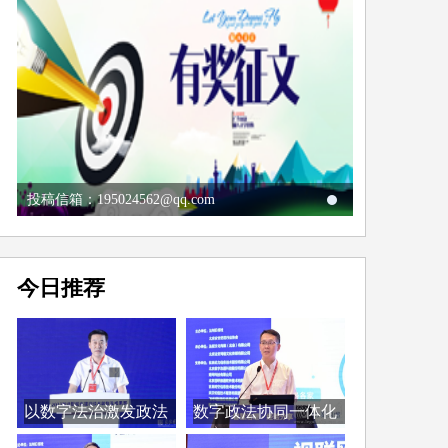
投稿信箱：195024562@qq.com
今日推荐
以数字法治激发政法
数字政法协同一体化
工...
取...