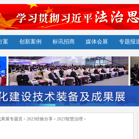
方案
创新案例
标讯招商
媒体会展
专题报
成果展专题页
2023经验分享
2023智慧治理
>
>
>