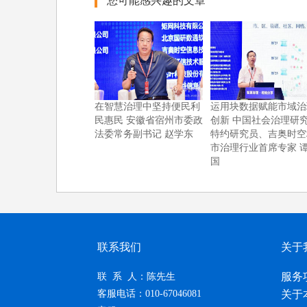
您可能感兴趣的文章
在智慧治理中坚持便民利
运用块数据赋能市域治
民惠民 安徽省宿州市委政
创新 中国社会治理研
法委常务副书记 赵学东
特约研究员、吉奥时空
市治理行业首席专家 
国
联系我们
关于
服务
联 系 人：陈先生
客服电话：010-67046081
关于