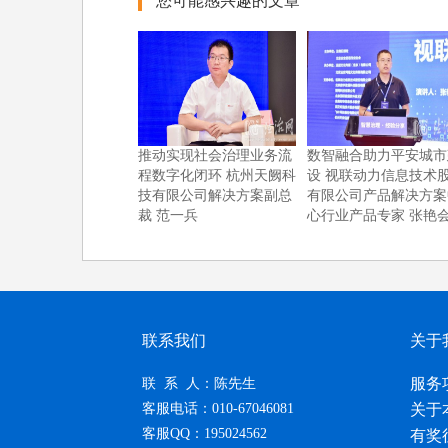
您可能感兴趣的文章
推动实现社会治理业务流
数智融合助力平安城市
程数字化闭环 杭州天阙科
设 视联动力信息技术
技有限公司解决方案副总
有限公司产品解决方案
裁 范一兵
心行业产品专家 张艳
联系我们
关于
服务
联 系 人：陈先生
客服电话：010-67046081
关于
客服QQ：195024562
有奖