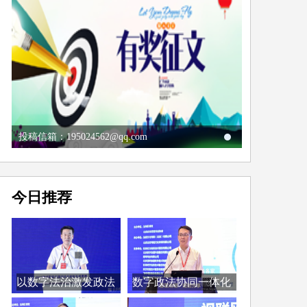
投稿信箱：195024562@qq.com
今日推荐
以数字法治激发政法
数字政法协同一体化
工...
取...