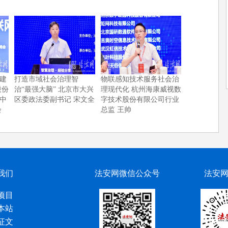
建
打造市域社会治理智
物联感知技术服务社会治
股份
治“最强大脑” 北京市大兴
理现代化 杭州海康威视数
中
区委政法委副书记 宋文全
字技术股份有限公司行业
会
总监 王帅
我们
法安网微信公众号
法安
项目
本站
征文