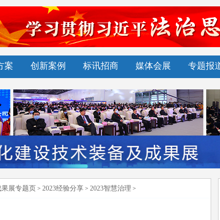
方案
创新案例
标讯招商
媒体会展
专题报
成果展专题页
2023经验分享
2023智慧治理
>
>
>