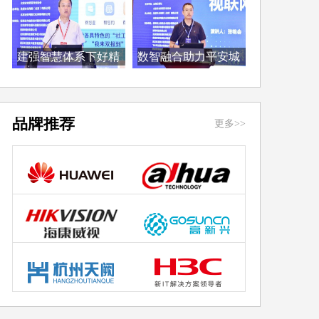
建强智慧体系下好精
数智融合助力平安城
准...
市...
品牌推荐
更多>>