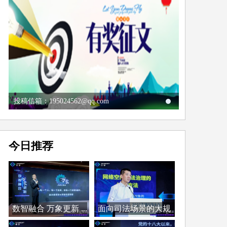
投稿信箱：195024562@qq.com
今日推荐
数智融合 万象更新 ...
面向司法场景的大规
模...