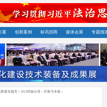
方案
创新案例
标讯招商
媒体会展
专题报
成果展专题页
2023经验分享
开幕与专题
>
>
>