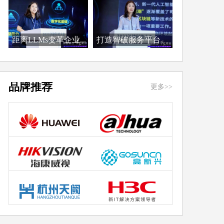
距离LLMs变革企业...
打造智破服务平台
优...
品牌推荐
更多>>