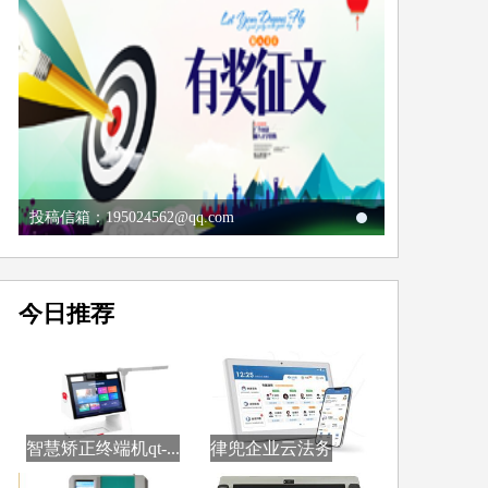
投稿信箱：195024562@qq.com
今日推荐
智慧矫正终端机qt-...
律兜企业云法务