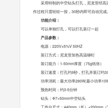
采用特制的中空钻头打孔，尼龙管经高温
作过程只需轻轻一按，30秒内即可自动完成
功能介绍：
可以单独打孔，可以打孔装订一起
产品参数：
电源：220V±5%V 50HZ
装订方式：尼龙管加热高温铆钉
装订能力：1-50mm厚度（75g纸张）
装订速度：打孔约9秒，打孔并装订约3
功率消耗：最大功率280W,最小功率10
预热时间：约3-5分钟
钻头：Φ7×50mm中空钻头
工作台尺寸：440mm（长）×200mm（