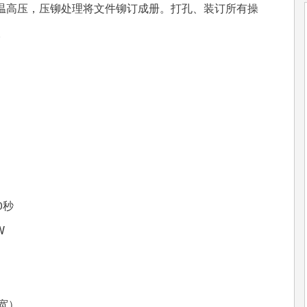
高压，压铆处理将文件铆订成册。打孔、装订所有操
。
0秒
W
宽）