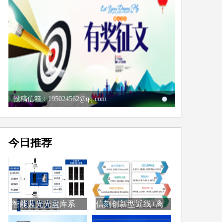
投稿信箱：195024562@qq.com
今日推荐
智能蓝光光盘库系
信刻创新型近线+离
统：...
线...