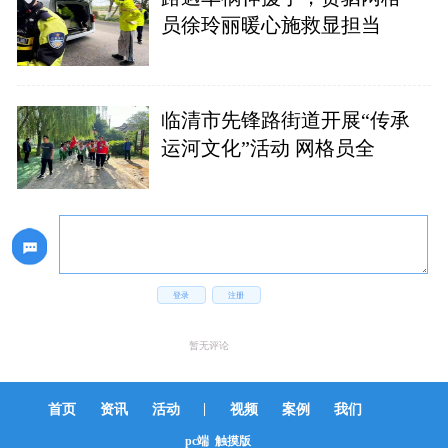
员徐玲丽暖心施救显担当
临清市先锋路街道开展“传承
运河文化”活动 网格员全
登录
注册
暂无评论
|
首页
资讯
活动
视频
案例
我们
pc端
触摸版