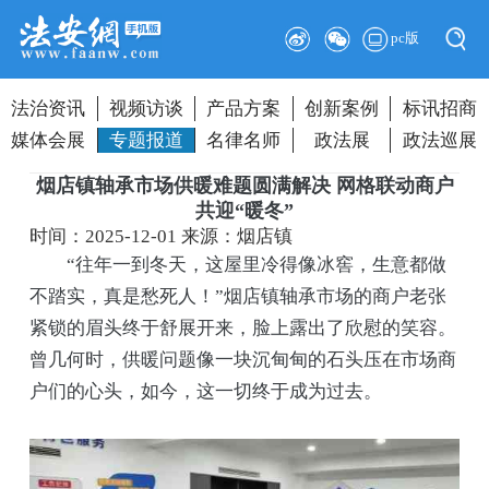
pc版
法治资讯
视频访谈
产品方案
创新案例
标讯招商
媒体会展
专题报道
名律名师
政法展
政法巡展
烟店镇轴承市场供暖难题圆满解决 网格联动商户
共迎“暖冬”
时间：2025-12-01
来源：烟店镇
“往年一到冬天，这屋里冷得像冰窖，生意都做
不踏实，真是愁死人！”烟店镇轴承市场的商户老张
紧锁的眉头终于舒展开来，脸上露出了欣慰的笑容。
曾几何时，供暖问题像一块沉甸甸的石头压在市场商
户们的心头，如今，这一切终于成为过去。