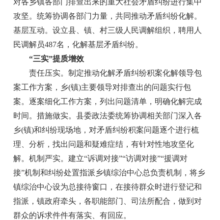
对各乡镇各部门排查出来的重大社会矛盾纠纷进行集中
攻坚。统筹协调各部门力量，共同推动矛盾纠纷化解。
基层互动。设立县、镇、村三级人民调解组织，聘用人
民调解员487名，化解基层矛盾纠纷。
“三实”提质增效
责任压实。制定推动化解矛盾纠纷积案化解领导包
案工作方案，乡(镇)主要领导对排查出的问题实行包
案。逐案细化工作方案，列出问题清单，明确化解完成
时间。措施做实。县委政法委统筹协调相关部门深入各
乡(镇)和纠纷现场地，对矛盾纠纷积案问题逐个进行梳
理、分析，找出问题和疑难症结，有针对性地攻坚化
解。机制严实。建立“诉调对接”“访调对接”“援调对
接”机制和纠纷处置指派乡镇综治中心总负责机制，将乡
镇综治中心设为总接待窗口，在接待群众时进行登记和
指派，镇政府牵头，各职能部门、司法所配合，做到对
群众的诉求件件有落实、有回应。