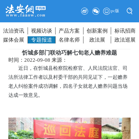
pc版
法治资讯
视频访谈
产品方案
创新案例
标讯招商
媒体会展
专题报道
名律名师
政法展
政法巡展
忻城多部门联动巧解七旬老人赡养难题
时间：2022-09-08
来源：
近日，在忻城县检察院检察官、人民法院法官、司
法所法律工作者以及村委干部的共同见证下，一起赡养
老人纠纷案件成功调解，四名子女就老人赡养问题当场
达成一致意见。