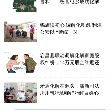
言和——杨官屯乡成功化解
锦旗映初心 调解化积怨 利津
公安以 “警综 + N
宕昌县联动调解化解家庭股
权纠纷，14万元股金终返还
矛盾化解在源头，潘新司法
所用“联动调解”巧解百姓心