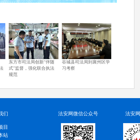
东方市司法局创新“伴随
谷城县司法局到襄州区学
法
式”监督，强化联合执法
习考察
规范
我们
法安网微信公众号
法安
项目
本站