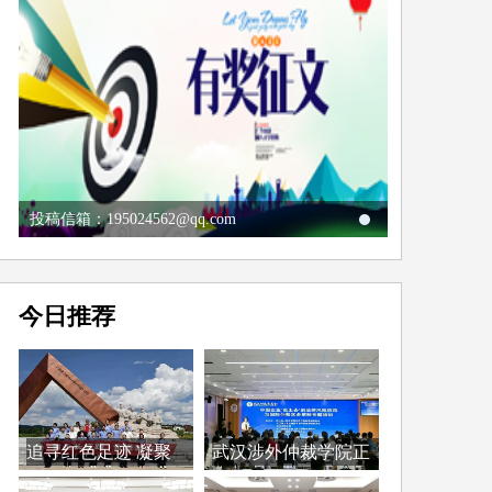
投稿信箱：195024562@qq.com
今日推荐
追寻红色足迹 凝聚
武汉涉外仲裁学院正
法...
式...