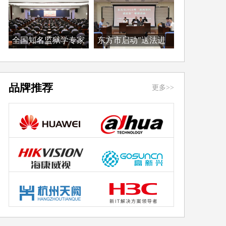
全国知名监狱学专家
东方市启动"送法进
于...
企...
品牌推荐
更多>>