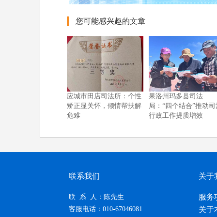
您可能感兴趣的文章
应城市田店司法所：个性
果洛州玛多县司法
矫正显关怀，倾情帮扶解
局：“四个结合”推动司
危难
行政工作提质增效
联系我们
关于
服务
联 系 人：陈先生
客服电话：010-67046081
关于