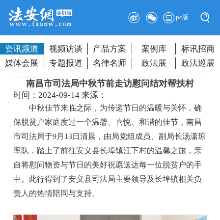
pc版
资讯频道
视频访谈
产品方案
案例库
标讯招商
媒体会展
专题报道
名律名师
政法展
政法巡展
南昌市司法局中秋节前走访慰问结对帮扶村
时间：2024-09-14
来源：
中秋佳节来临之际，为传递节日的温暖与关怀，确
保脱贫户家庭度过一个温馨、喜悦、和谐的佳节，南昌
市司法局于9月13日清晨，由局党组成员、副局长汤潇琼
率队，踏上了前往安义县长埠镇江下村的温馨之旅，亲
自将慰问物资与节日的美好祝愿送达每一位脱贫户的手
中。此行得到了安义县司法局主要领导及长埠镇相关负
责人的热情陪同与支持。