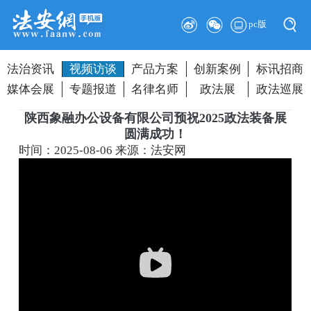
pc版
法治资讯
视频访谈
产品方案
创新案例
标讯招商
媒体会展
专题报道
名律名师
政法展
政法巡展
陕西象融办公设备有限公司预祝2025政法装备展
圆满成功！
时间：2025-08-06
来源：法安网