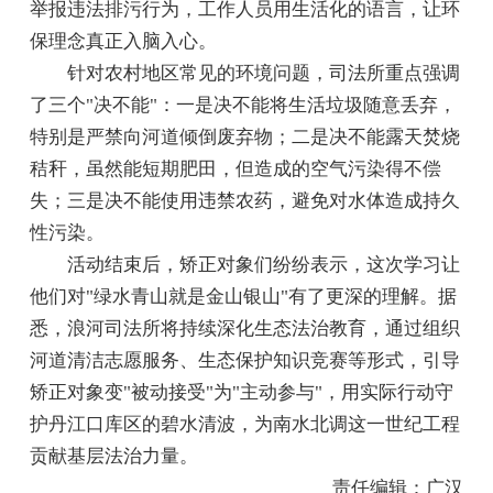
举报违法排污行为，工作人员用生活化的语言，让环
保理念真正入脑入心。
针对农村地区常见的环境问题，司法所重点强调
了三个"决不能"：一是决不能将生活垃圾随意丢弃，
特别是严禁向河道倾倒废弃物；二是决不能露天焚烧
秸秆，虽然能短期肥田，但造成的空气污染得不偿
失；三是决不能使用违禁农药，避免对水体造成持久
性污染。
活动结束后，矫正对象们纷纷表示，这次学习让
他们对"绿水青山就是金山银山"有了更深的理解。据
悉，浪河司法所将持续深化生态法治教育，通过组织
河道清洁志愿服务、生态保护知识竞赛等形式，引导
矫正对象变"被动接受"为"主动参与"，用实际行动守
护丹江口库区的碧水清波，为南水北调这一世纪工程
贡献基层法治力量。
责任编辑：广汉