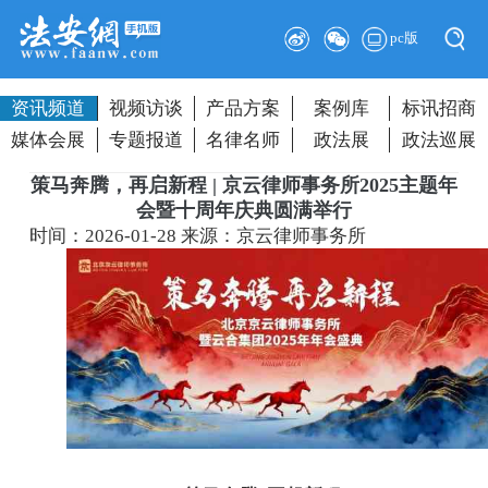
pc版
资讯频道
视频访谈
产品方案
案例库
标讯招商
媒体会展
专题报道
名律名师
政法展
政法巡展
策马奔腾，再启新程 | 京云律师事务所2025主题年
会暨十周年庆典圆满举行
时间：2026-01-28
来源：京云律师事务所