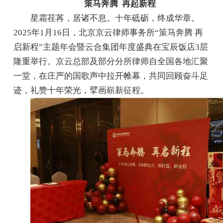
策马奔腾 再起新程
星霜荏苒，居诸不息。十年砥砺，终成华章。
2025年1月16日，北京京云律师事务所“策马奔腾 再
启新程”主题年会暨云合集团年度盛典在宝辰饭店3层
隆重举行。京云总部及部分分所律师自全国各地汇聚
一堂，在庄严的国歌声中拉开帷幕，共同回顾奋斗足
迹，礼赞十年荣光，擘画崭新征程。