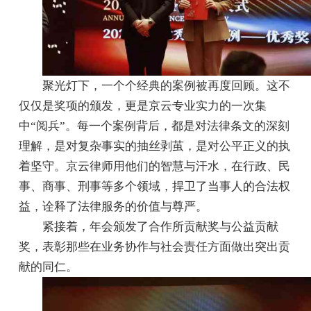
聚光灯下，一个个经典的案例被再度回顾。这不
仅仅是奖项的颁发，更是京云专业实力的一次集
中“阅兵”。每一个案例背后，都是对法律条文的深刻
理解，是对复杂事实的抽丝剥茧，是对公平正义的执
着坚守。京云律师用他们的智慧与汗水，在行政、民
事、商事、刑事等多个领域，捍卫了当事人的合法权
益，诠释了法律服务的价值与尊严。
紧接着，年会颁发了合作所贡献奖与公益贡献
奖，表彰那些在业务协作与社会责任方面做出突出贡
献的同仁。