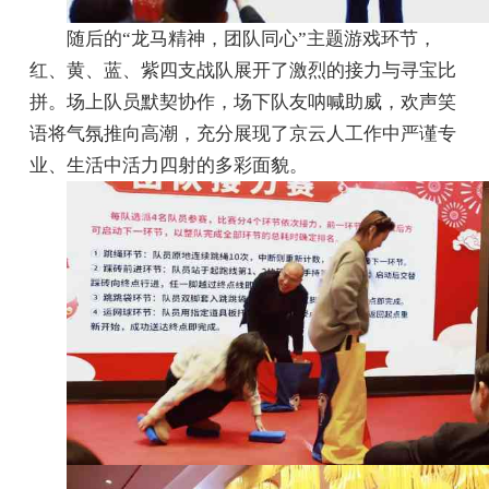
随后的“龙马精神，团队同心”主题游戏环节，
红、黄、蓝、紫四支战队展开了激烈的接力与寻宝比
拼。场上队员默契协作，场下队友呐喊助威，欢声笑
语将气氛推向高潮，充分展现了京云人工作中严谨专
业、生活中活力四射的多彩面貌。