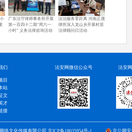
小
广东法守律师事务所开展
法治服务零距离 河南正晟
童
第一百四十二期“周六一
律所深入龙山乡开展村居
小时” 义务法律咨询活动
法律顾问日活动
我们
法安网微信公众号
法安
项目
本站
征文
英才
链接
网络文化传媒有限公司
京ICP备18035954号-1
京公网安备 