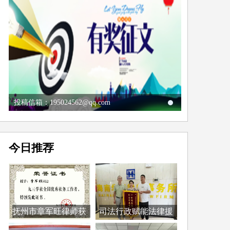
投稿信箱：195024562@qq.com
今日推荐
抚州市章军旺律师获
司法行政赋能法律援
评...
助...