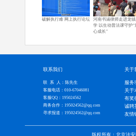
破解执行难 网上执行论坛
河南书涵律师走进龙镇
学 以生动普法课守护“
心成长”
联系我们
关于
服务
联 系 人：陈先生
客服电话：010-67046081
关于
客服QQ：195024562
有奖
商务合作：195024562@qq.com
诚聘
寻求报道：195024562@qq.com
友情
版权所有：北京法安