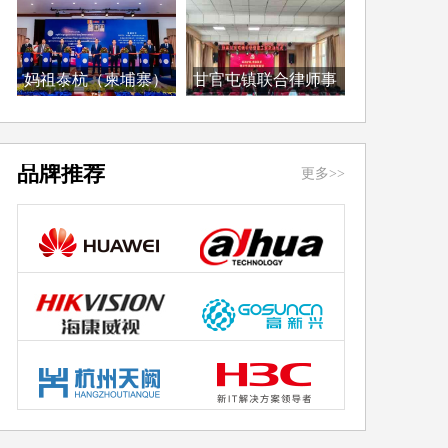
妈祖泰杭（柬埔寨）
甘官屯镇联合律师事
律...
务...
品牌推荐
更多>>