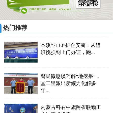
热门推荐
本溪“7110”护企安商：从追
赃挽损到上门办证，跑...
警民微恳谈巧解“地疙瘩”，
堂二里派出所倾力化解多
年...
内蒙古科右中旗跨省联勤工