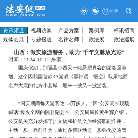
pc版
资讯频道
视频访谈
产品方案
案例库
标讯招商
媒体会展
专题报道
名律名师
政法展
政法巡展
山西：做实旅游警务，助力“千年文脉放光彩”
时间：2024-10-12
来源：
国庆假期，到隰县小西天一睹悬塑真容的游客量激
增。这个因我国首款3A游戏《黑神话：悟空》取景地而
名声大震的北方小县城，迎来一波又一波游客。
“国庆期间每天游客达1.3万多人。”因“公安局长现场
喊话”爆火全网的隰县副县长、公安局局长黄生辉介绍，
公安机关充分发挥守护文物和护航文旅经济职能作用，
主动一步、靠前作为，通过多警联动进一步强化交通管