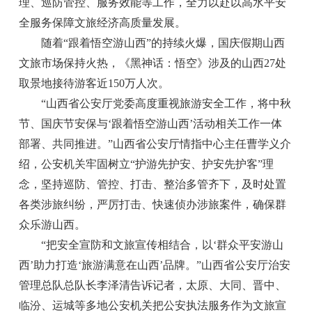
理、巡防管控、服务效能等工作，全力以赴以高水平安
全服务保障文旅经济高质量发展。
随着“跟着悟空游山西”的持续火爆，国庆假期山西
文旅市场保持火热，《黑神话：悟空》涉及的山西27处
取景地接待游客近150万人次。
“山西省公安厅党委高度重视旅游安全工作，将中秋
节、国庆节安保与‘跟着悟空游山西’活动相关工作一体
部署、共同推进。”山西省公安厅情指中心主任曹学义介
绍，公安机关牢固树立“护游先护安、护安先护客”理
念，坚持巡防、管控、打击、整治多管齐下，及时处置
各类涉旅纠纷，严厉打击、快速侦办涉旅案件，确保群
众乐游山西。
“把安全宣防和文旅宣传相结合，以‘群众平安游山
西’助力打造‘旅游满意在山西’品牌。”山西省公安厅治安
管理总队总队长李泽清告诉记者，太原、大同、晋中、
临汾、运城等多地公安机关把公安执法服务作为文旅宣