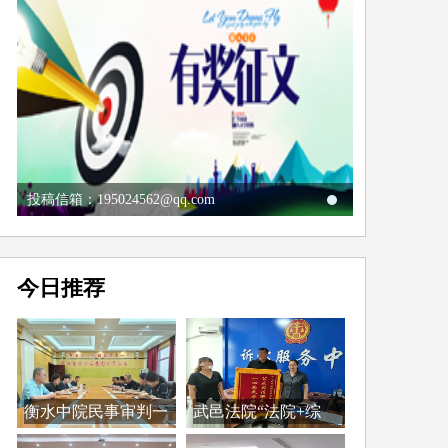
投稿信箱：195024562@qq.com
今日推荐
衡水中院民事审判一
武邑法院“法院+综
庭...
治...