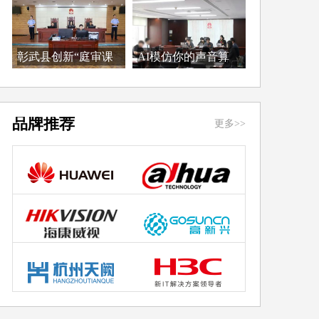
彰武县创新“庭审课
AI模仿你的声音算
堂...
侵...
品牌推荐
更多>>