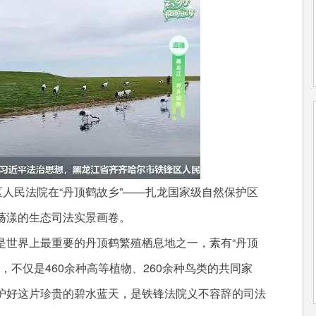
区人民法院在“丹顶鹤故乡”——扎龙国家级自然保护区
荡漾的生态司法实景画卷。
是世界上最重要的丹顶鹤繁殖栖息地之一，素有“丹顶
，不仅是460余种高等植物、260余种鸟类的共同家
护好这片珍贵的碧水蓝天，是铁锋法院义不容辞的司法