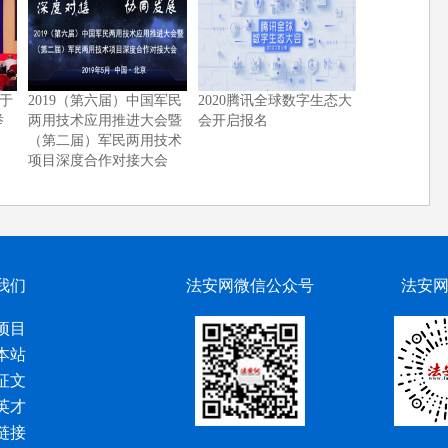
于
2019（第六届）中国军民
2020腾讯全球数字生态大
举
两用技术应用推进大会暨
会开启报名
（第二届）军民两用技术
项目深度合作对接大会
我们
法安网微信公众号
法安
项目
本站
征文
英才
链接