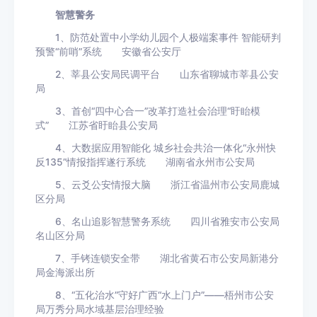
智慧警务
1、防范处置中小学幼儿园个人极端案事件 智能研判
预警“前哨”系统 安徽省公安厅
2、莘县公安局民调平台 山东省聊城市莘县公安
局
3、首创“四中心合一”改革打造社会治理“盱眙模
式” 江苏省盱眙县公安局
4、大数据应用智能化 城乡社会共治一体化“永州快
反135”情报指挥遂行系统 湖南省永州市公安局
5、云爻公安情报大脑 浙江省温州市公安局鹿城
区分局
6、名山追影智慧警务系统 四川省雅安市公安局
名山区分局
7、手铐连锁安全带 湖北省黄石市公安局新港分
局金海派出所
8、“五化治水”守好广西“水上门户”——梧州市公安
局万秀分局水域基层治理经验