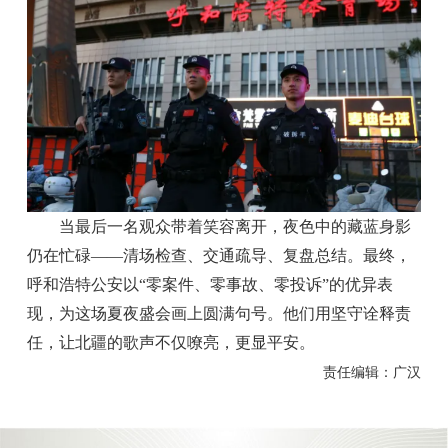
当最后一名观众带着笑容离开，夜色中的藏蓝身影
仍在忙碌——清场检查、交通疏导、复盘总结。最终，
呼和浩特公安以“零案件、零事故、零投诉”的优异表
现，为这场夏夜盛会画上圆满句号。他们用坚守诠释责
任，让北疆的歌声不仅嘹亮，更显平安。
责任编辑：广汉