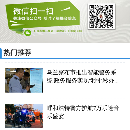
热门推荐
乌兰察布市推出智能警务系
统 政务服务实现"秒批秒办...
呼和浩特警方护航7万乐迷音
乐盛宴