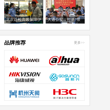
北京边检高效保障伊
大通公安：打造"景
朗...
警...
品牌推荐
更多>>