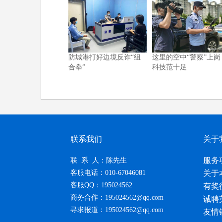
防城港打好边境反诈“组
这里的空中“警察”上岗
合拳”
科技范十足
联系我们
关于
服务
联 系 人：陈先生
客服电话：010-67046081
关于
客服QQ：195024562
有奖
商务合作：195024562@qq.com
诚聘
寻求报道：195024562@qq.com
友情