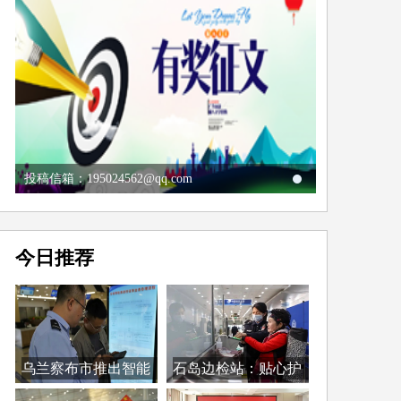
投稿信箱：195024562@qq.com
今日推荐
乌兰察布市推出智能
石岛边检站：贴心护
警...
航...