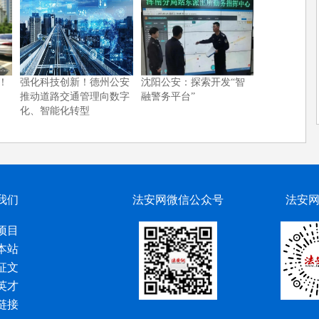
！
强化科技创新！德州公安
沈阳公安：探索开发“智
推动道路交通管理向数字
融警务平台”
化、智能化转型
我们
法安网微信公众号
法安
项目
本站
征文
英才
链接