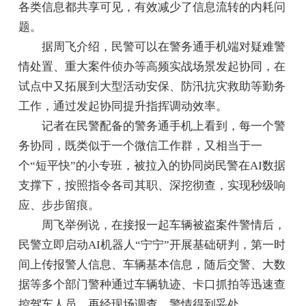
各类信息都共享可见，有效减少了信息流转的内耗问
题。
据周飞介绍，民警可以在警务通手机端对疑难警
情处置、重大案件侦办等高频实战场景发起协同，在
试点中又拓展到大型活动安保、防汛抗灾救助等勤务
工作，通过发起协同提升指挥调动效率。
记者在民警配备的警务通手机上看到，每一个警
务协同，既类似于一个微信工作群，又相当于一
个“短平快”的小专班，被拉入的协同岗民警在AI数据
支撑下，按照指令各司其职、深挖彻查，实现秒级响
应、步步留痕。
周飞举例说，在接报一起车辆被盗案件警情后，
民警立即启动AI机器人“宁宁”开展基础研判，第一时
间上传报警人信息、车辆基本信息，随后交警、大数
据等多个部门警种通过车辆轨迹、卡口抓拍等迅速查
控驾车人员，再经现场调查，警情得到妥处。