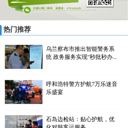
热门推荐
乌兰察布市推出智能警务系
统 政务服务实现"秒批秒办...
呼和浩特警方护航7万乐迷音
乐盛宴
石岛边检站：贴心护航，优
化对韩客运服务