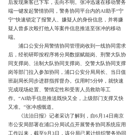
后发现乘客已下车，去向不明。张冲迅速在移动警务
端一键发起警情协同，警务协同平台内的AI助手“宁
宁”快速锁定了报警人、嫌疑人的身份信息，并将嫌
疑人曾多次殴打他人等案件信息推送至张冲的移动
端。
浦口公安分局警情协同管理岗收到一线协同需求
后，经初研即按程序将分局数据赋能岗、刑警大队协
同支撑岗、法制大队协同支撑岗、交警大队协同支撑
岗等部门拉入参加协同，浦口公安分局局长、当日值
班副局长同步进群指挥督办。仅用时5分钟，就快速
完成现场处置、警情定性和受害人员救助等工
作。“AI助手信息推送既快又全，上级部门支撑又快
又准。”张冲感慨道。
《法治日报》记者采访了解到，自6月14日南京
市公安局部署在浦口分局试点开展警务协同系统应用
工作以来，截至9月3日，该分局已累计组织警务协同